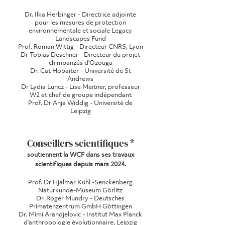
Dr. Ilka Herbinger - Directrice adjointe
pour les mesures de protection
environnementale et sociale Legacy
Landscapes Fund
Prof. Roman Wittig - Directeur CNRS, Lyon
Dr Tobias Deschner - Directeur du projet
chimpanzés d'Ozouga
Dr. Cat Hobaiter - Université de St
Andrews
Dr Lydia Luncz - Lise Meitner, professeur
W2 et chef de groupe indépendant
Prof. Dr Anja Widdig - Université de
Leipzig
Conseillers scientifiques *
soutiennent la WCF dans ses travaux
scientifiques depuis mars 2024.
Prof. Dr Hjalmar Kühl -Senckenberg
Naturkunde-Museum Görlitz
Dr. Roger Mundry - Deutsches
Primatenzentrum GmbH Göttingen
Dr. Mimi Arandjelovic - Institut Max Planck
d'anthropologie évolutionnaire, Leipzig