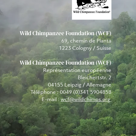
Wild Chimpanzee Foundation (WCF)
69, chemin de Planta
1223 Cologny / Suisse
Wild Chimpanzee Foundation (WCF)
Représentation européenne
Bleichertstr. 2
04155 Leipzig / Allemagne
Téléphone : 0049 (0)341 5904858
E-mail :
wcf@wildchimps.org