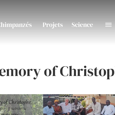
Chimpanzés
Projets
Science
emory of Christo