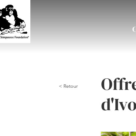
Offr
< Retour
d'Iv