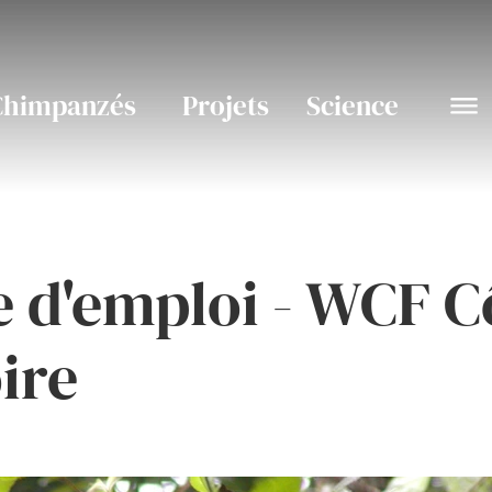
Chimpanzés
Projets
Science
e d'emploi - WCF C
oire