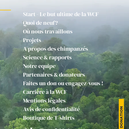
Start - Le but ultime de la WCF
Quoi de neuf?
Où nous travaillons
Projets
A propos des chimpanzés
Science & rapports
Notre equipe
Partenaires & donateurs
Faites un don ou engagez-vous !
Carrière à la WCF
Mentions légales
Avis de confidentialité
DONATION
Boutique de T-shirts