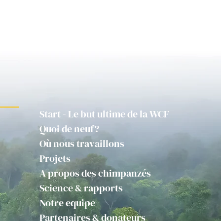
Start - Le but ultime de la WCF
Quoi de neuf?
Où nous travaillons
Projets
A propos des chimpanzés
Science & rapports
Notre equipe
Partenaires & donateurs