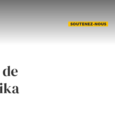
SOUTENEZ-NOUS
 de
ika