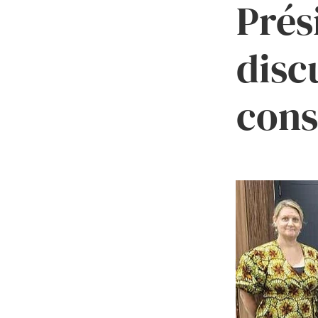
Prés
disc
cons