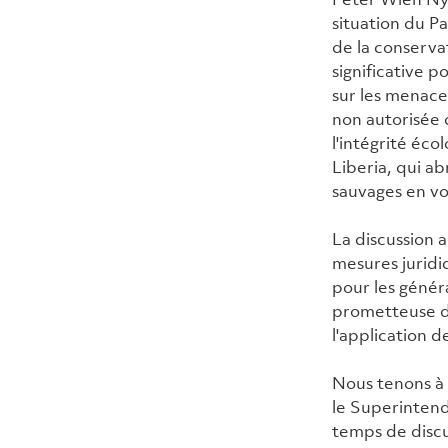
situation du P
de la conserva
significative p
sur les menaces
non autorisée 
l'intégrité éco
Liberia, qui a
sauvages en vo
La discussion 
mesures juridi
pour les génér
prometteuse dan
l'application d
Nous tenons à 
le Superintend
temps de disc