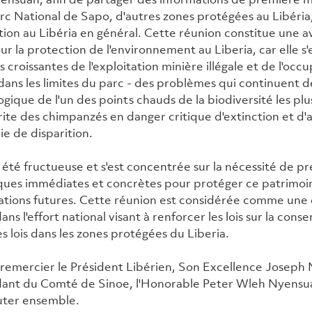
arc National de Sapo, d'autres zones protégées au Libéria,
tion au Libéria en général. Cette réunion constitue une 
our la protection de l'environnement au Liberia, car elle s
 croissantes de l'exploitation minière illégale et de l'oc
dans les limites du parc - des problèmes qui continuent d
logique de l'un des points chauds de la biodiversité les plu
brite des chimpanzés en danger critique d'extinction et d'
ie de disparition.
a été fructueuse et s'est concentrée sur la nécessité de p
ques immédiates et concrètes pour protéger ce patrimoine
ations futures. Cette réunion est considérée comme une 
s l'effort national visant à renforcer les lois sur la conse
es lois dans les zones protégées du Liberia.
remercier le Président Libérien, Son Excellence Joseph N.
ant du Comté de Sinoe, l'Honorable Peter Wleh Nyensuah,
uter ensemble.