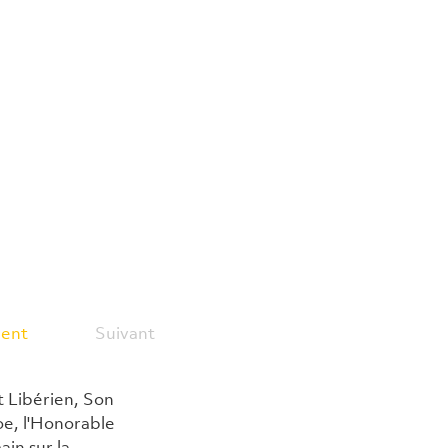
ent
Suivant
t Libérien, Son 
e, l'Honorable 
in sur la 