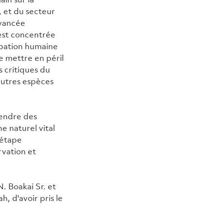
 et du secteur 
avancée 
'est concentrée 
cupation humaine 
e mettre en péril 
s critiques du 
autres espèces 
rendre des 
 naturel vital 
étape 
rvation et 
 Boakai Sr. et 
 d'avoir pris le 