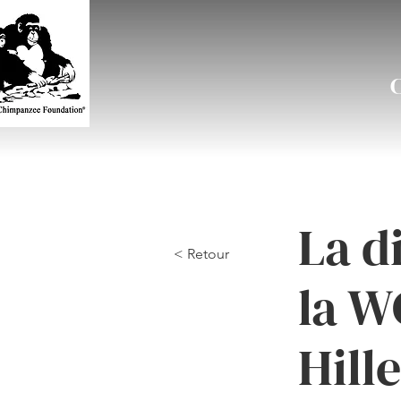
La d
< Retour
la W
Hill