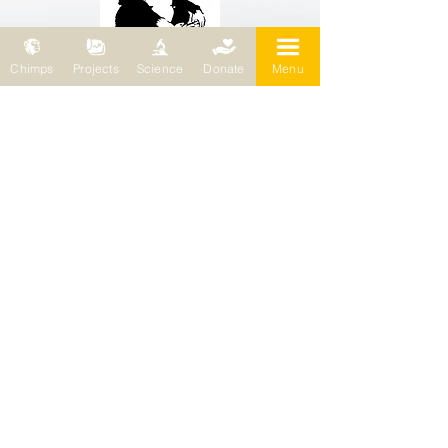
Chimps
Projects
Science
Donate
Menu
Wild Chimpanzee Foundation (WCF)
69, chemin de Planta
1223 Cologny / Suisse
Wild Chimpanzee Foundation (WCF)
Représentation européenne
Bleichertstr. 2
04155 Leipzig / Allemagne
Téléphone : 0049 (0)341 5904858
E-mail :
wcf@wildchimps.org
QUESTIONS ET CONSEILS
Contactez-nous