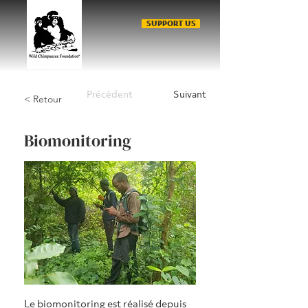
SUPPORT US
Précédent
Suivant
< Retour
Biomonitoring
Le biomonitoring est réalisé depuis 