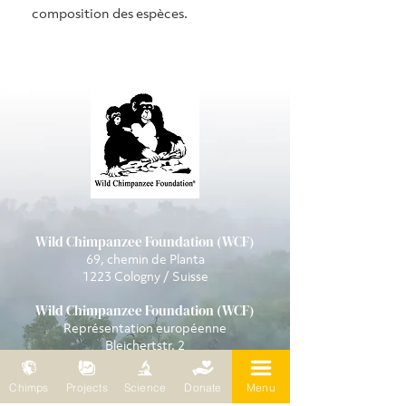
composition des espèces.
Wild Chimpanzee Foundation (WCF)
69, chemin de Planta
1223 Cologny / Suisse
Wild Chimpanzee Foundation (WCF)
Représentation européenne
Bleichertstr. 2
04155 Leipzig / Allemagne
Téléphone : 0049 (0)341 5904858
Chimps
Projects
Science
Donate
Menu
E-mail :
wcf@wildchimps.org