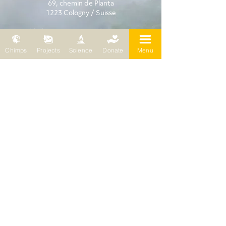
69, chemin de Planta
1223 Cologny / Suisse
Wild Chimpanzee Foundation (WCF)
Représentation européenne
Bleichertstr. 2
Chimps
Projects
Science
Donate
Menu
04155 Leipzig / Allemagne
Téléphone : 0049 (0)341 5904858
E-mail :
wcf@wildchimps.org
QUESTIONS ET CONSEILS
Contactez-nous