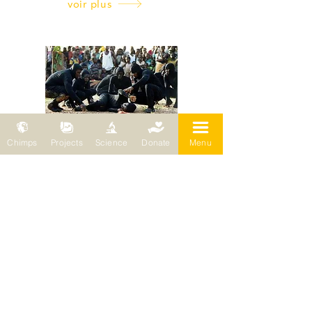
voir plus
Chimps
Projects
Science
Donate
Menu
Théâtre et sensibilisation
La sensibilisation de la population
locale est une stratégie importante
pour promouvoir la conservation de
la nature. Comme les messages sont
souvent mieux reçus lorsqu'ils sont
transmis par des personnes
partageant le même contexte
culturel et social ...