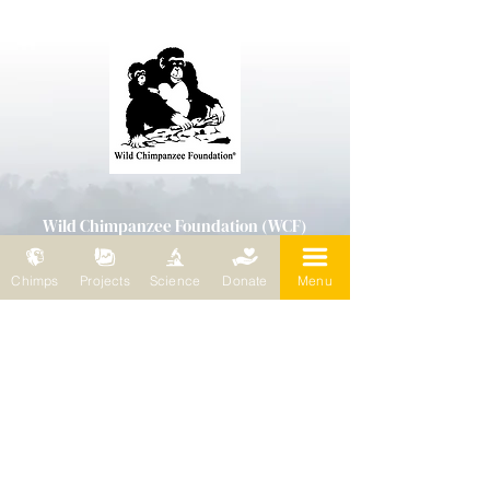
Wild Chimpanzee Foundation (WCF)
69, chemin de Planta
1223 Cologny / Suisse
Chimps
Projects
Science
Donate
Menu
Wild Chimpanzee Foundation (WCF)
Représentation européenne
Bleichertstr. 2
04155 Leipzig / Allemagne
Téléphone : 0049 (0)341 5904858
E-mail :
wcf@wildchimps.org
QUESTIONS ET CONSEILS