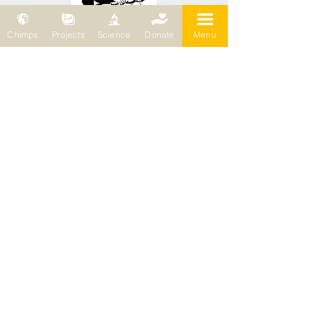
Chimps
Projects
Science
Donate
Menu
Wild Chimpanzee Foundation (WCF)
69, chemin de Planta
1223 Cologny / Suisse
Wild Chimpanzee Foundation (WCF)
Représentation européenne
Bleichertstr. 2
04155 Leipzig / Allemagne
Téléphone : 0049 (0)341 5904858
E-mail :
wcf@wildchimps.org
QUESTIONS ET CONSEILS
Contactez-nous