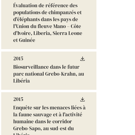
Évaluation de référence des
populations de chimpanzés et
d'éléphants dans les pays de
l'Union du fleuve Mano – Côte
d'Ivoire, Liberia, Sierra Leone
et Guinée
2015
Biosurveillance dans le futur
parc national Grebo-Krahn, au
Libéria
2015
Enquête sur les menaces liées à
la faune sauvage et à l'activité
humaine dans le corridor
Grebo-Sapo, au sud-est du