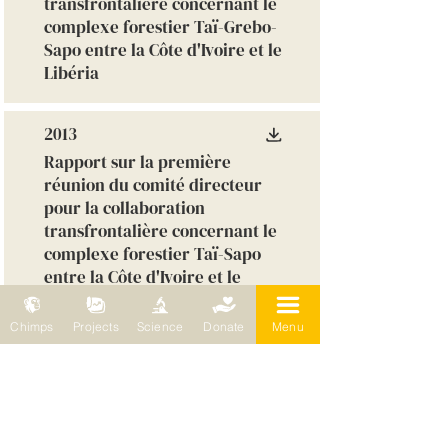
transfrontalière concernant le
complexe forestier Taï-Grebo-
Sapo entre la Côte d'Ivoire et le
Libéria
2013
Rapport sur la première
réunion du comité directeur
pour la collaboration
transfrontalière concernant le
complexe forestier Taï-Sapo
entre la Côte d'Ivoire et le
Libéria
Chimps
Projects
Science
Donate
Menu
2013
Étude des terroirs et couloirs
écologiques entre le Parc
National de Taï et le Parc