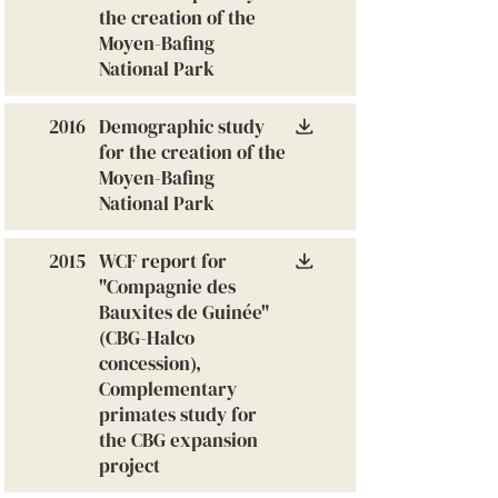
the creation of the
Moyen-Bafing
National Park
2016
Demographic study
for the creation of the
Moyen-Bafing
National Park
2015
WCF report for
"Compagnie des
Bauxites de Guinée"
(CBG-Halco
concession),
Complementary
primates study for
the CBG expansion
project