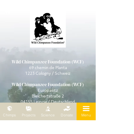
Wild Chimpanzee Foundation (WCF)
69 chemin de Planta
1223 Cologny / Schweiz
Wild Chimpanzee Foundation (WCF)
Europasitz
Bleichertstraße 2
04155 Leipzig / Deutschland
Telefon:
0049 (0) 341 5904858
E-Mail:
wcf@wildchimps.org
Chimps
Projects
Science
Donate
Menu
FRAGEN UND HINWEISE