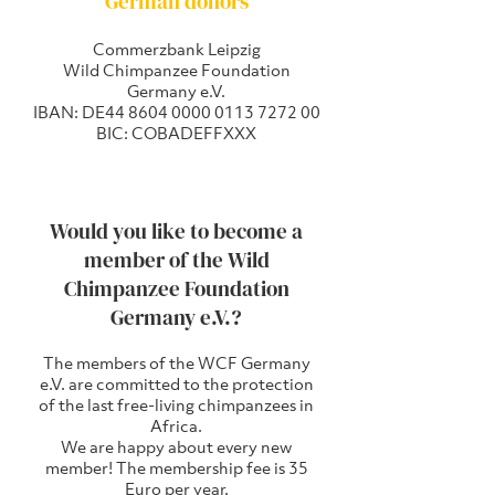
German donors
Commerzbank Leipzig
Wild Chimpanzee Foundation
Germany e.V.
IBAN: DE44 8604 0000 0113 7272 00
BIC: COBADEFFXXX
Would you like to become a
member of the Wild
Chimpanzee Foundation
Germany e.V.?
The members of the WCF Germany
e.V. are committed to the protection
of the last free-living chimpanzees in
Africa.
We are happy about every new
member! The membership fee is 35
Euro per year.