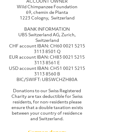
ACCOUNT OWNER
Wild Chimpanzee Foundation
69, chemin de Planta
1223 Cologny, Switzerland
BANK INFORMATION
UBS Switzerland AG, Zurich,
Switzerland
CHF account IBAN: CH60 0021 5215
3113 8501 Q
EUR account IBAN: CH83 0021 5215
3113 8561 E
USD account IBAN: CH51 0021 5215
3113 8560 B
BIC/SWIFT: UBSWCHZH80A
Donations to our Swiss Registered
Charity are tax deductible for Swiss
residents, for non-residents please
ensure that a double taxation exists
between your country of residence
and Switzerland.​