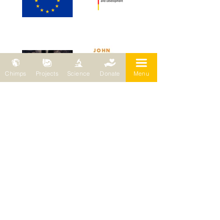
Chimps
Projects
Science
Donate
Menu