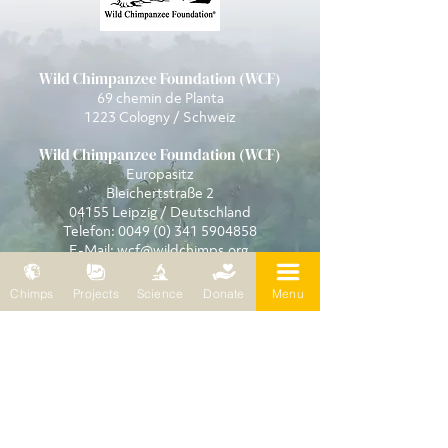
Wild Chimpanzee Foundation (WCF)
69 chemin de Planta
1223 Cologny / Schweiz
Wild Chimpanzee Foundation (WCF)
Europasitz
Bleichertstraße 2
04155 Leipzig / Deutschland
Telefon:
0049 (0) 341 5904858
E-Mail:
wcf@wildchimps.org
Chimps
Projects
Science
Donate
Menu
FRAGEN UND HINWEISE
Kontakt