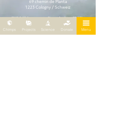
69 chemin de Planta
1223 Cologny / Schweiz
Wild Chimpanzee Foundation (WCF)
Europasitz
Bleichertstraße 2
Chimps
Projects
Science
Donate
Menu
04155 Leipzig / Deutschland
Telefon:
0049 (0) 341 5904858
E-Mail:
wcf@wildchimps.org
FRAGEN UND HINWEISE
Kontakt