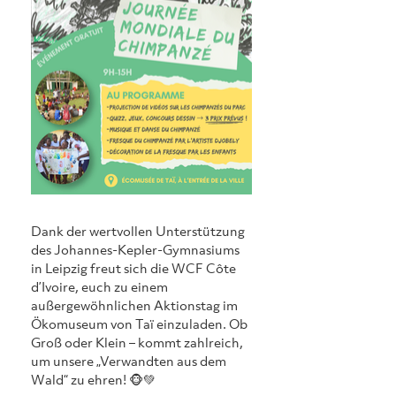
Dank der wertvollen Unterstützung 
des Johannes-Kepler-Gymnasiums 
in Leipzig freut sich die WCF Côte 
d’Ivoire, euch zu einem 
außergewöhnlichen Aktionstag im 
Ökomuseum von Taï einzuladen. Ob 
Groß oder Klein – kommt zahlreich, 
um unsere „Verwandten aus dem 
Wald“ zu ehren! 🐵💚