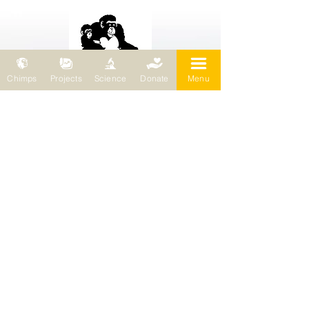
Chimps
Projects
Science
Donate
Menu
Wild Chimpanzee Foundation (WCF)
69 chemin de Planta
1223 Cologny / Schweiz
Wild Chimpanzee Foundation (WCF)
Europasitz
Bleichertstraße 2
04155 Leipzig / Deutschland
Telefon:
0049 (0) 341 5904858
E-Mail:
wcf@wildchimps.org
FRAGEN UND HINWEISE