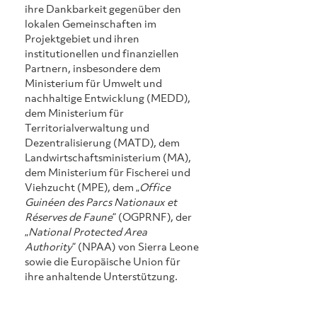
ihre Dankbarkeit gegenüber den 
lokalen Gemeinschaften im 
Projektgebiet und ihren 
institutionellen und finanziellen 
Partnern, insbesondere dem 
Ministerium für Umwelt und 
nachhaltige Entwicklung (MEDD), 
dem Ministerium für 
Territorialverwaltung und 
Dezentralisierung (MATD), dem 
Landwirtschaftsministerium (MA), 
dem Ministerium für Fischerei und 
Viehzucht (MPE), dem „
Office 
Guinéen des Parcs Nationaux et 
Réserves de Faune
“ (OGPRNF), der 
„
National Protected Area 
Authority
“ (NPAA) von Sierra Leone 
sowie die Europäische Union für 
ihre anhaltende Unterstützung.