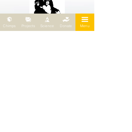
Chimps
Projects
Science
Donate
Menu
Wild Chimpanzee Foundation (WCF)
69 chemin de Planta
1223 Cologny / Schweiz
Wild Chimpanzee Foundation (WCF)
Europasitz
Bleichertstraße 2
04155 Leipzig / Deutschland
Telefon:
0049 (0) 341 5904858
E-Mail:
wcf@wildchimps.org
FRAGEN UND HINWEISE
Kontakt