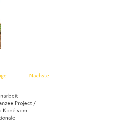
ige
Nächste
narbeit 
nzee Project / 
za Koné vom 
ionale 