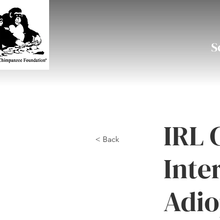
S
IRL 
< Back
Inte
Adio