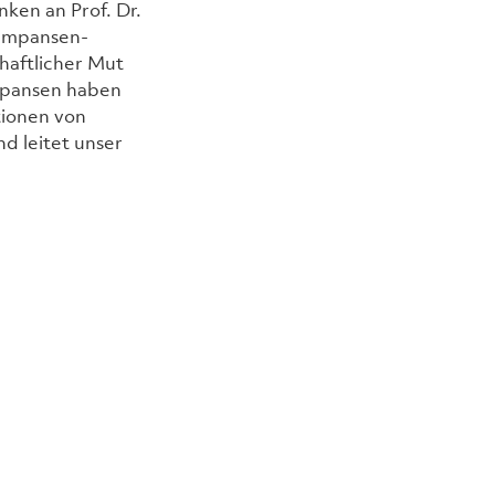
ken an Prof. Dr. 
himpansen-
chaftlicher Mut 
mpansen haben 
tionen von 
d leitet unser 