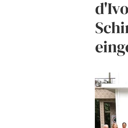
d'Iv
Schi
eing