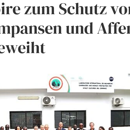
oire zum Schutz vo
mpansen und Affe
eweiht