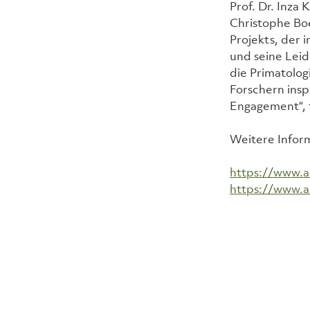
Prof. Dr. Inza
Christophe Bo
Projekts, der i
und seine Leid
die Primatolog
Forschern inspi
Engagement“, f
Weitere Inform
https://www.a
https://www.a