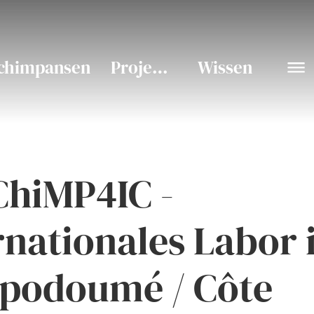
chimpansen
Projekte
Wissen
ChiMP4IC -
rnationales Labor 
podoumé / Côte