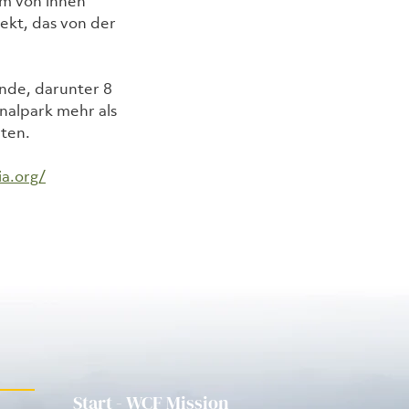
m von ihnen 
ekt, das von der 
nde, darunter 8 
nalpark mehr als 
ten.
a.org/
Start - WCF Mission