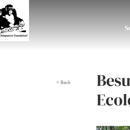
S
Besu
< Back
Ecol