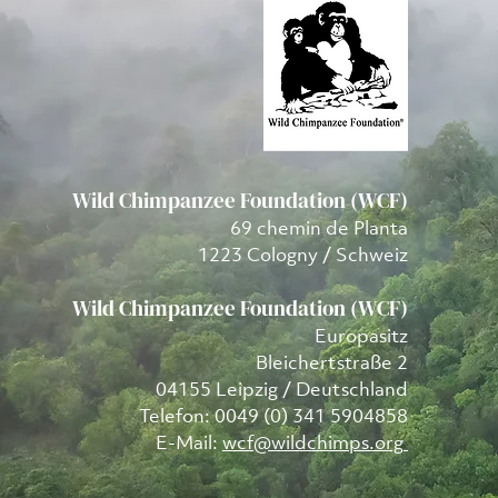
Wild Chimpanzee Foundation (WCF)
69 chemin de Planta
1223 Cologny / Schweiz
Wild Chimpanzee Foundation (WCF)
Europasitz
Bleichertstraße 2
04155 Leipzig / Deutschland
Telefon: 0049 (0) 341 5904858
E-Mail:
wcf@wildchimps.org