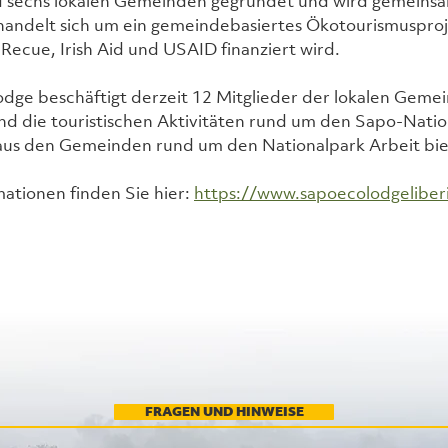
d sechs lokalen Gemeinden gegründet und wird gemeinsa
handelt sich um ein gemeindebasiertes Ökotourismusproj
 Recue, Irish Aid und USAID finanziert wird.
dge beschäftigt derzeit 12 Mitglieder der lokalen Gemei
d die touristischen Aktivitäten rund um den Sapo-Natio
us den Gemeinden rund um den Nationalpark Arbeit bie
ationen finden Sie hier: 
https://www.sapoecolodgeliberi
FRAGEN UND HINWEISE