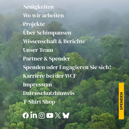
Neuigkeiten
Wo wir arbeiten
Projekte
Über Schimpansen
Wissenschaft & Berichte
Unser Team
Partner & Spender
Spenden oder Engagieren Sie sich!
Karriere bei der WCF
Impressum
Datenschutzhinweis
SPENDEN
T-Shirt Shop