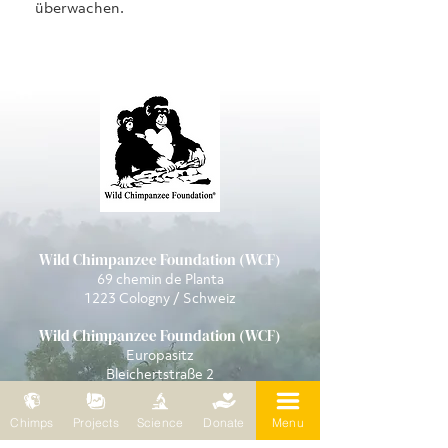
überwachen.
Wild Chimpanzee Foundation (WCF)
69 chemin de Planta
1223 Cologny / Schweiz
Wild Chimpanzee Foundation (WCF)
Europasitz
Bleichertstraße 2
04155 Leipzig / Deutschland
Telefon:
0049 (0) 341 5904858
Chimps
Projects
Science
Donate
Menu
E-Mail:
wcf@wildchimps.org