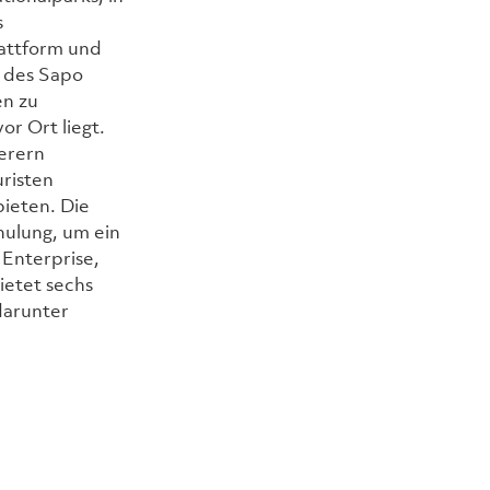
 
attform und 
 des Sapo 
n zu 
r Ort liegt. 
erern 
risten 
ieten. Die 
ulung, um ein 
nterprise, 
ietet sechs 
darunter 