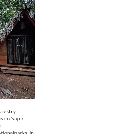
restry 
s im Sapo 
 
ionalparks, in 