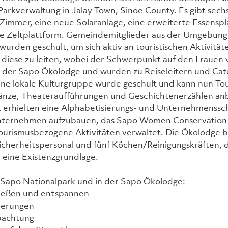
arkverwaltung in Jalay Town, Sinoe County. Es gibt sechs
Zimmer, eine neue Solaranlage, eine erweiterte Essenspl
che Zeltplattform. Gemeindemitglieder aus der Umgebung
wurden geschult, um sich aktiv an touristischen Aktivitäte
 diese zu leiten, wobei der Schwerpunkt auf den Frauen vo
in der Sapo Ökolodge und wurden zu Reiseleitern und Cat
ine lokale Kulturgruppe wurde geschult und kann nun Tou
 Tänze, Theateraufführungen und Geschichtenerzählen anb
t erhielten eine Alphabetisierungs- und Unternehmenssch
ternehmen aufzubauen, das Sapo Women Conservation E
tourismusbezogene Aktivitäten verwaltet. Die Ökolodge b
icherheitspersonal und fünf Köchen/Reinigungskräften, 
 eine Existenzgrundlage.
m Sapo Nationalpark und in der Sapo Ökolodge:
ießen und entspannen
erungen
bachtung