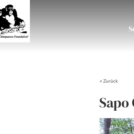
S
< Zurück
Sapo 