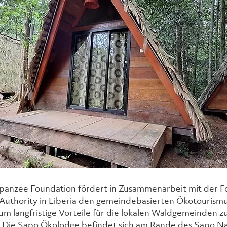
panzee Foundation fördert in Zusammenarbeit mit der Fo
uthority in Liberia den gemeindebasierten Ökotourismu
um langfristige Vorteile für die lokalen Waldgemeinden zu
 Die Sapo Ökolodge befindet sich am Rande des Sapo Nat