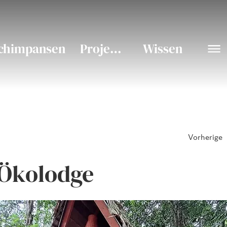
chimpansen
Projekte
Wissen
Vorherige
Ökolodge