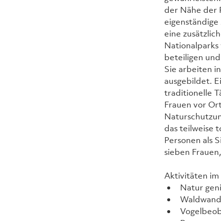
der Nähe der P
eigenständige 
eine zusätzli
Nationalparks 
beteiligen und
Sie arbeiten 
ausgebildet. E
traditionelle
Frauen vor Or
Naturschutzun
das teilweise 
Personen als S
sieben Frauen,
Aktivitäten i
Natur gen
Waldwand
Vogelbeo