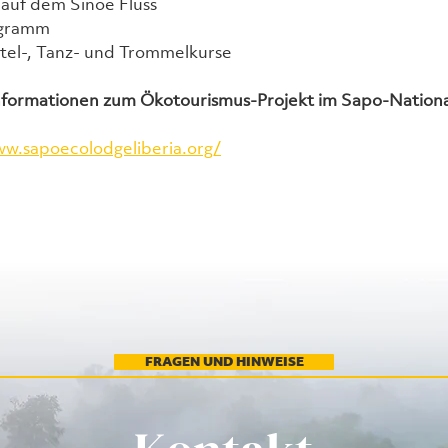
auf dem Sinoe Fluss
ogramm
tel-, Tanz- und Trommelkurse
nformationen zum Ökotourismus-Projekt im Sapo-Nationa
ww.sapoecolodgeliberia.org/
FRAGEN UND HINWEISE