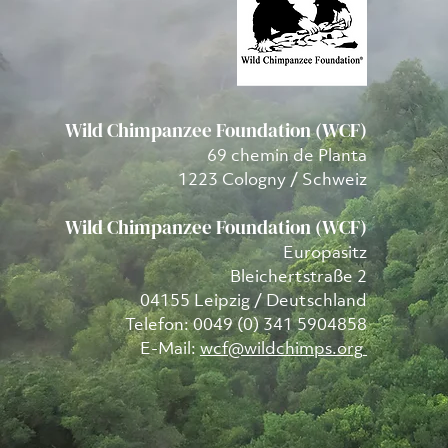
Wild Chimpanzee Foundation (WCF)
69 chemin de Planta
1223 Cologny / Schweiz
Wild Chimpanzee Foundation (WCF)
Europasitz
Bleichertstraße 2
04155 Leipzig / Deutschland
Telefon: 0049 (0) 341 5904858
E-Mail:
wcf@wildchimps.org